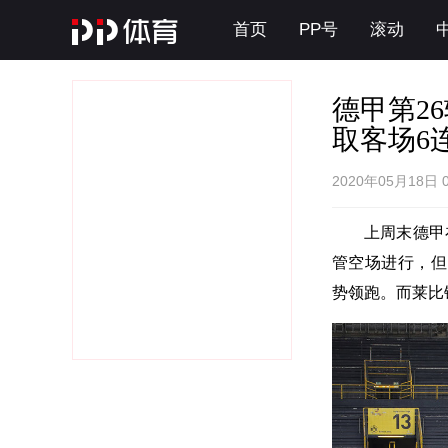
首页
PP号
滚动
德甲第2
取客场6
2020年05月18日 06
上周末德甲
管空场进行，但
势领跑。而莱比