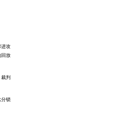
球进攻
的回放
，裁判
比分锁