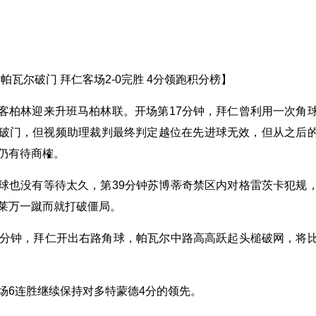
帕瓦尔破门 拜仁客场2-0完胜 4分领跑积分榜】
客柏林迎来升班马柏林联。开场第17分钟，拜仁曾利用一次角
破门，但视频助理裁判最终判定越位在先进球无效，但从之后
仍有待商榷。
球也没有等待太久，第39分钟苏博蒂奇禁区内对格雷茨卡犯规
莱万一蹴而就打破僵局。
0分钟，拜仁开出右路角球，帕瓦尔中路高高跃起头槌破网，将
场6连胜继续保持对多特蒙德4分的领先。