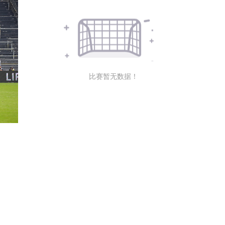
比赛暂无数据！