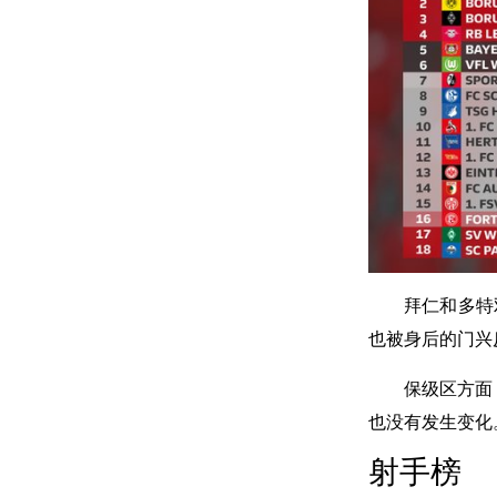
拜仁和多特
也被身后的门兴
保级区方面
也没有发生变化
射手榜