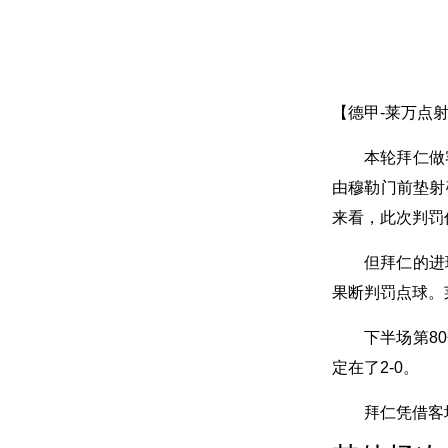
【德甲-莱万点射
本轮拜仁做
由穆勒门前垫射
来看，此次判罚
但拜仁的进
果断判罚点球。
下半场第8
定在了2-0。
拜仁凭借客