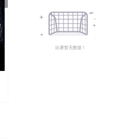
比赛暂无数据！
德布劳内曼城生涯主场谢幕 伊蒂哈德送别中场大师