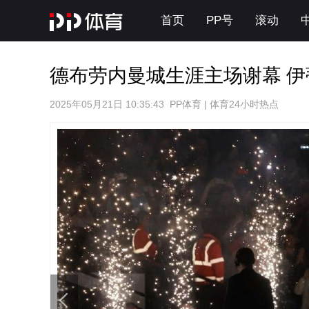
首页
PP号
滚动
德布劳内曼城生涯主场谢幕 
2025年05月21日 10:35:43 PP体育 | 体育24小时热点