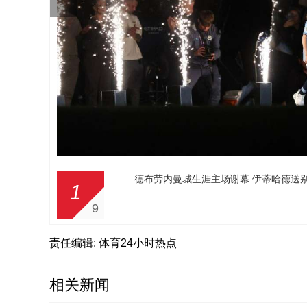
德布劳内曼城生涯主场谢幕 伊蒂哈德送
1
9
责任编辑: 体育24小时热点
相关新闻