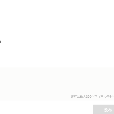
楠
还可以输入
300
个字（不少于8
发布