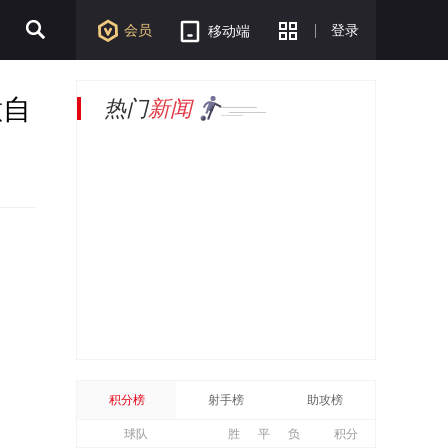
会员
登录
移动端
意自
热门
新闻
积分榜
射手榜
助攻榜
球队
胜
平
负
积分