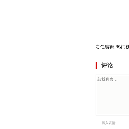
责任编辑: 热门
评论
插入表情