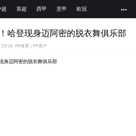
中超
英超
西甲
意甲
欧冠
！哈登现身迈阿密的脱衣舞俱乐部
:29:26 PP体育 | PP用户
现身迈阿密的脱衣舞俱乐部