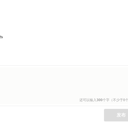
户
还可以输入
300
个字（不少于8
发布