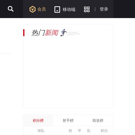
会员
登录
移动端
热门
新闻
积分榜
射手榜
助攻榜
球队
胜
平
负
积分