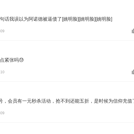
句话我误以为阿诺德被逼债了[姚明脸][姚明脸][姚明脸]
-09
点紧张吗😓
-10
1号，会员有一元秒杀活动，抢不到还能五折，是时候为信仰充值
-09