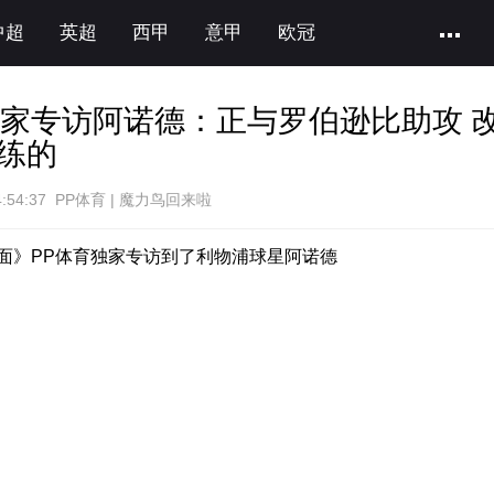
中超
英超
西甲
意甲
欧冠
独家专访阿诺德：正与罗伯逊比助攻 
练的
4:54:37 PP体育 | 魔力鸟回来啦
面》PP体育独家专访到了利物浦球星阿诺德