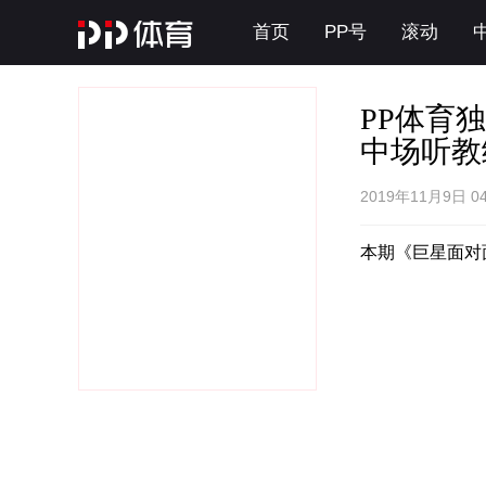
首页
PP号
滚动
PP体育
中场听教
2019年11月9日 0
本期《巨星面对