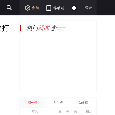
会员
登录
移动端
改打
热门
新闻
积分榜
射手榜
助攻榜
球队
胜
平
负
积分