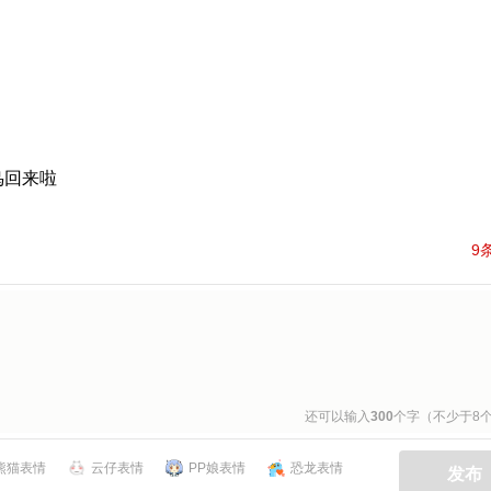
鸟回来啦
9
还可以输入
300
个字（不少于8
熊猫表情
云仔表情
PP娘表情
恐龙表情
发布