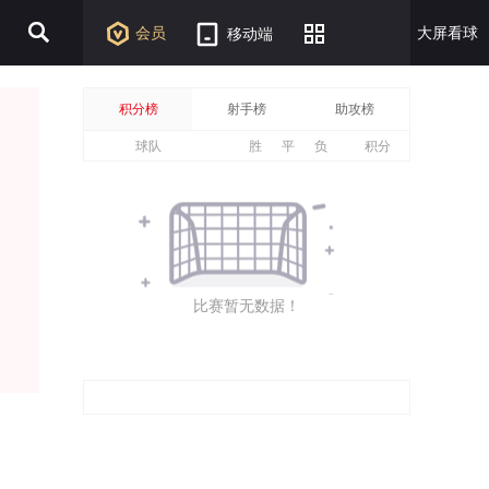
会员
大屏看球
移动端
积分榜
射手榜
助攻榜
球队
胜
平
负
积分
比赛暂无数据！