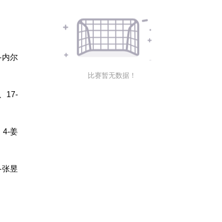
-内尔
比赛暂无数据！
17-
4-姜
-张昱