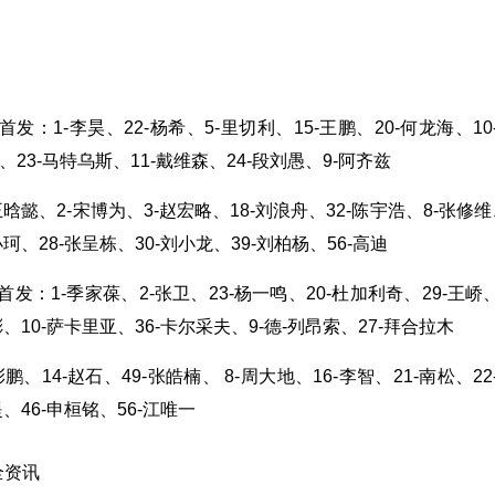
发：1-李昊、22-杨希、5-里切利、15-王鹏、20-何龙海、10
、23-马特乌斯、11-戴维森、24-段刘愚、9-阿齐兹
王晗懿、2-宋博为、3-赵宏略、18-刘浪舟、32-陈宇浩、8-张修维、
珂、28-张呈栋、30-刘小龙、39-刘柏杨、56-高迪
发：1-季家葆、2-张卫、23-杨一鸣、20-杜加利奇、29-王峤、
、10-萨卡里亚、36-卡尔采夫、9-德-列昂索、27-拜合拉木
彭鹏、14-赵石、49-张皓楠、 8-周大地、16-李智、21-南松、22
、46-申桓铭、56-江唯一
全资讯