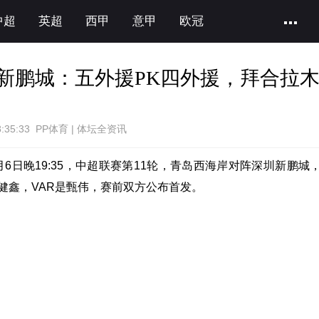
中超
英超
西甲
意甲
欧冠
s新鹏城：五外援PK四外援，拜合拉
8:35:33 PP体育 | 体坛全资讯
月6日晚19:35，中超联赛第11轮，青岛西海岸对阵深圳新鹏城
健鑫，VAR是甄伟，赛前双方公布首发。