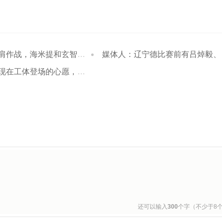
海米提和玄智健赛后交换球衣合影留念
媒体人：辽宁德比赛前有吕焯毅、黄子豪百场仪式和全场TIFO展示
登场的心愿，很激动；下个目标是打入首球
还可以输入
300
个字（不少于8