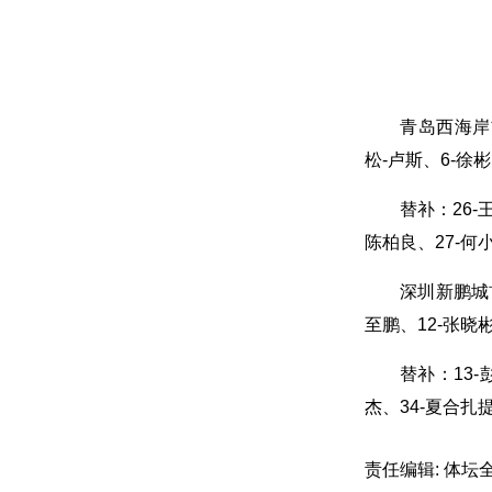
青岛西海岸首
松-卢斯、6-徐彬
替补：26-
陈柏良、27-何小
深圳新鹏城首
至鹏、12-张晓彬
替补：13-
杰、34-夏合扎提
责任编辑: 体坛