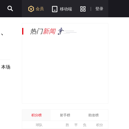
会员
登录
移动端
木、
热门
新闻
，本场
积分榜
射手榜
助攻榜
球队
胜
平
负
积分