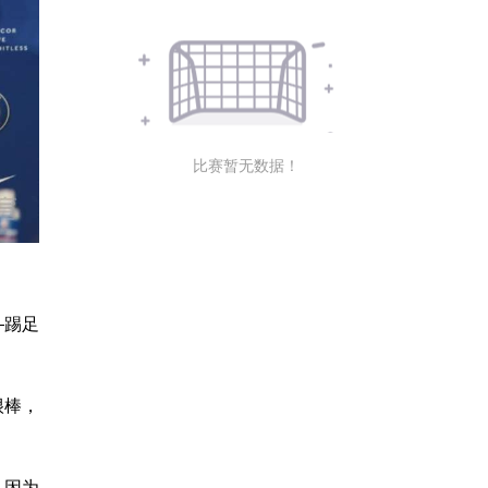
比赛暂无数据！
—踢足
很棒，
，因为