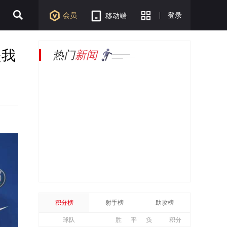
会员
登录
移动端
是我
热门
新闻
积分榜
射手榜
助攻榜
球队
胜
平
负
积分