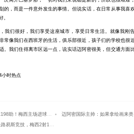
划的，而是一件意外发生的事情。但说实话，在日常从事我喜
好。
，我们很好，我们享受这座城市，享受日常生活。就像我刚
非常像我们在西班牙的生活，俱乐部很近，孩子们的学校也很
适。我们住得离市区远一点，说实话迈阿密很美，但交通方面
24小时热点
98助！梅西主场进球数突破500球大关
迈阿密国际主帅：如果拿绘画来类比 梅西就是足坛毕加索
竞技，梅西2射1传，艾伦3助攻，塞戈维亚破门