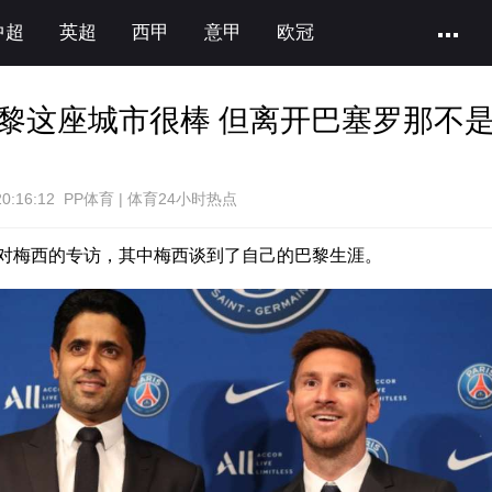
中超
英超
西甲
意甲
欧冠
黎这座城市很棒 但离开巴塞罗那不
20:16:12 PP体育 | 体育24小时热点
对梅西的专访，其中梅西谈到了自己的巴黎生涯。