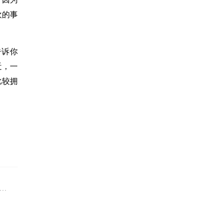
欢的事
告诉你
近，一
比较拥