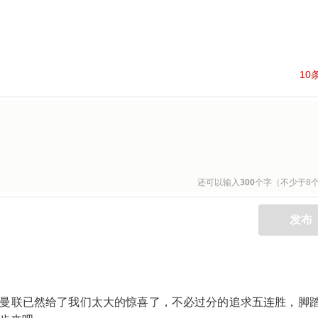
10
还可以输入
300
个字（不少于8
发布
曼联已然给了我们太大的惊喜了，不必过分的追求五连胜，脚