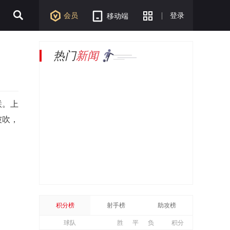
会员
登录
移动端
热门
新闻
联。上
被吹，
积分榜
射手榜
助攻榜
球队
胜
平
负
积分