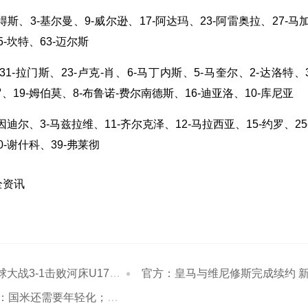
彼得斯、3-基尔曼、9-威尔逊、17-阿达玛、23-阿雷奥拉、27-马
5-坎特、63-迈尔斯
31-拉门斯、23-卢克-肖、6-马丁内斯、5-马奎尔、2-达洛特、3
罗、19-姆伯莫、8-布鲁诺-费尔南德斯、16-迪亚洛、10-库尼亚
巴因迪尔、3-马兹拉维、11-齐尔克泽、12-马拉西亚、15-约罗、25
0-谢什科、39-弗莱彻
全资讯
-1击败河床U17进决赛 江宇涵两扑点
官方：皇马与维尼修斯完成续约 新合同至2032
还需要年轻化；米兰早就应该卖掉莱奥