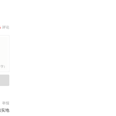
条
评论
个字）
举报
踏实地