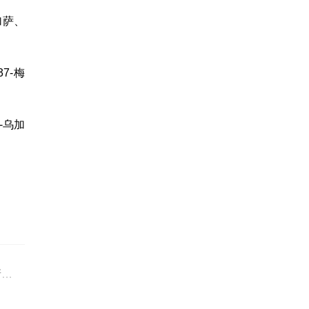
加萨、
7-梅
-乌加
年