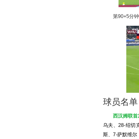
第90+5
球员名单
西汉姆联首
乌夫、28-绍切
斯、7-萨默维尔