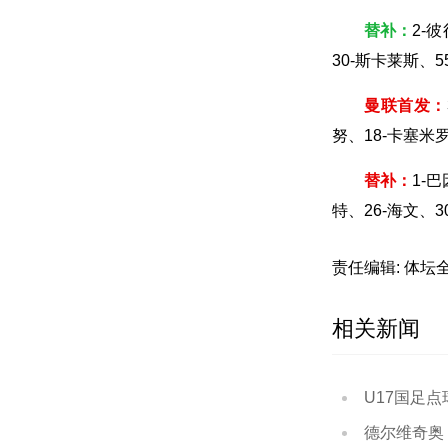
替补：
2-
30-斯卡莱斯、5
曼联首发：
努、18-卡塞米
替补：
1-
特、26-海文、3
责任编辑: 体坛
相关新闻
U17国足点球大战3
德尔维奇奥：国米