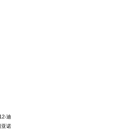
2-迪
利亚诺