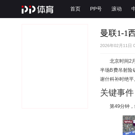
首页
PP号
滚动
曼联1-
2026年02月11日 
北京时间2
半场B费吊射险
谢什科补时绝平
关键事件
第49分钟