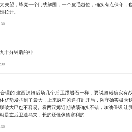
太失望，毕竟一个门线解围，一个皮毛越位，确实有点保守，
难拉开。
:30
九十分钟后的神
:30
合理的 这西汉姆后场几个后卫跟岩石一样，要说努诺确实有
体优势发挥到了最大，上来疯狂紧逼打乱开局，防守确实极为
联破大巴也不容易。看西汉姆近期战绩确实不错，加油保级 让
就是左后卫迪乌夫，长的还怪像德塞利的
:30