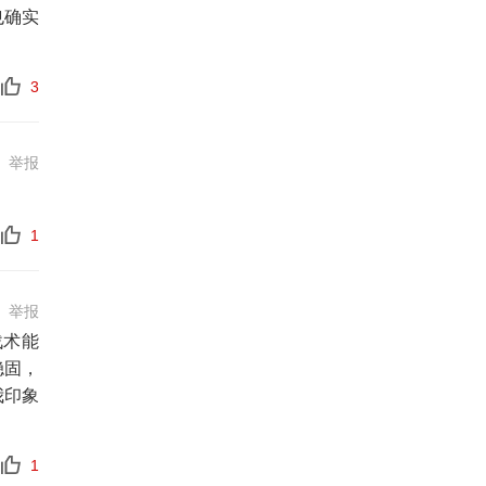
也确实
3
举报
1
举报
战术能
稳固，
我印象
1