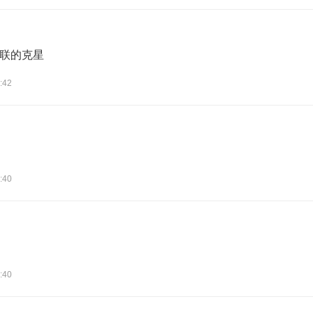
联的克星
:42
:40
:40