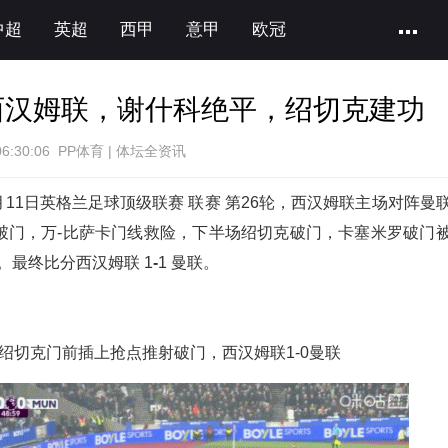
中超
英超
西甲
意甲
欧冠
1西汉姆联，谢什科绝平，绍切克建功
06:30:06 PP体育 | 体坛全资讯
月11日英格兰足球顶级联赛 联赛 第26轮，西汉姆联主场对阵曼
破门，万-比萨卡门线救险，下半场绍切克破门，卡塞米罗破门
。最终比分西汉姆联 1
-
1 曼联。
，绍切克门前插上抢点推射破门，西汉姆联1-0曼联