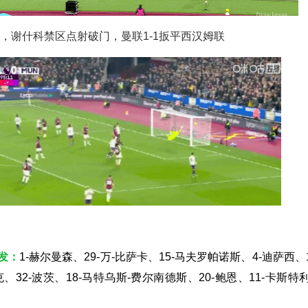
分钟，谢什科禁区点射破门，曼联1-1扳平西汉姆联
发：
1-赫尔曼森、29-万-比萨卡、15-马夫罗帕诺斯、4-迪萨西、1
克、32-波茨、18-马特乌斯-费尔南德斯、20-鲍恩、11-卡斯特