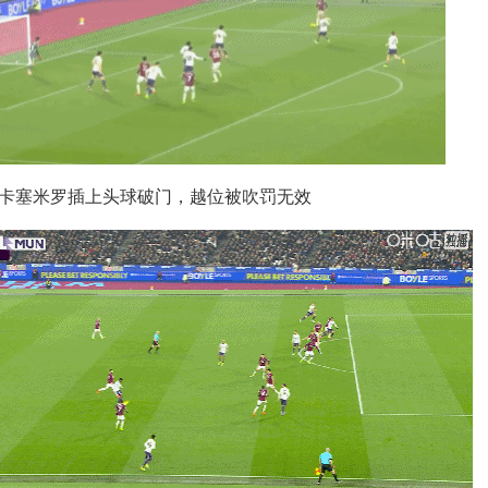
，卡塞米罗插上头球破门，越位被吹罚无效