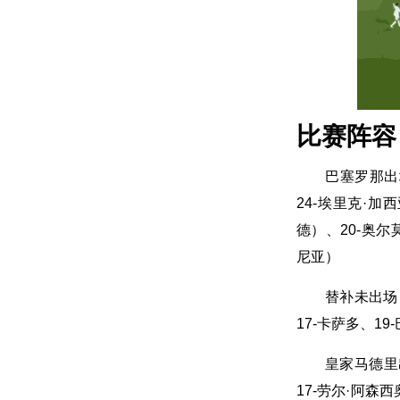
比赛阵容
巴塞罗那出场
24-埃里克·加西
德）、20-奥尔莫
尼亚）
替补未出场：
17-卡萨多、19
皇家马德里出
17-劳尔·阿森西