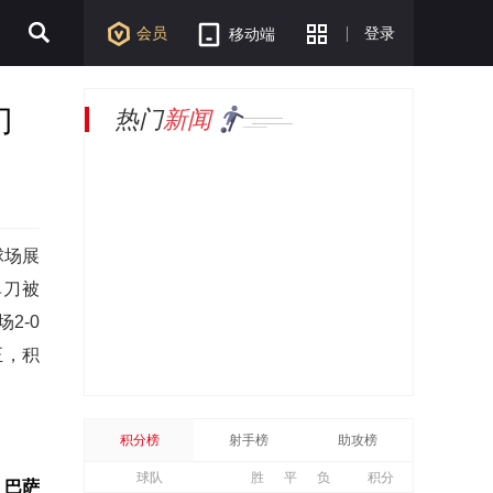
会员
登录
移动端
门
热门
新闻
球场展
单刀被
2-0
正，积
积分榜
射手榜
助攻榜
球队
胜
平
负
积分
，巴萨