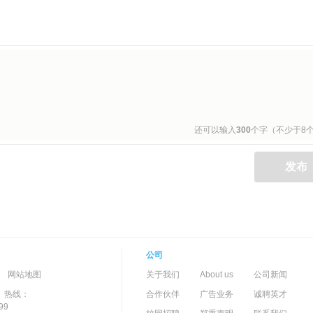
还可以输入
300
个字（不少于8
发布
公司
-->
-
网站地图
关于我们
About us
公司新闻
）热线：
合作伙伴
广告业务
诚聘英才
99