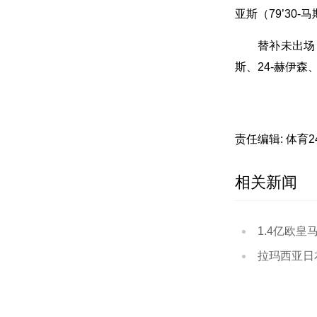
亚斯（79’30-
替补未出场：
斯、24-赫伊森、
责任编辑: 体育
相关新闻
1.4亿欧皇马
拉玛西亚日本小将西