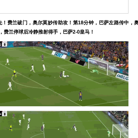
先！费兰破门，奥尔莫妙传助攻！第18分钟，巴萨左路传中，
，费兰停球后冷静推射得手，巴萨2-0皇马！