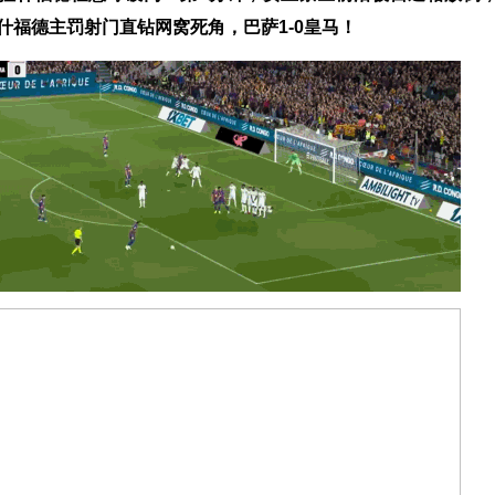
什福德主罚射门直钻网窝死角，巴萨1-0皇马！