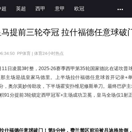
中超
英超
西甲
意甲
欧冠
0皇马提前三轮夺冠 拉什福德任意球破
06:34:50 PP体育 | 体育24小时热点
11日凌晨3时整，2025-26赛季西甲第35轮国家德比在诺坎普
罗那主场迎战皇家马德里。上半场拉什福德任意球首开记录+
分，奥尔莫妙传助攻，下半场霍安扑维尼修斯单刀。最终巴萨主场
积91分提前3轮锁定西甲冠军+主场成功卫冕，皇马全场仅1射
。
拉什福德任意球破门！第9分钟，费兰禁区前沿被吕迪格放倒