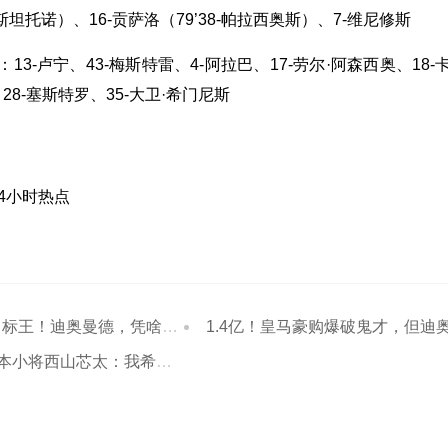
马斯坦托诺）、16-贡萨洛（79’38-帕拉西奥斯）、7-维尼修斯
13-卢宁、43-梅斯特雷、4-阿拉巴、17-劳尔·阿森西奥、18-
28-塞斯特罗、35-大卫·希门尼斯
24小时热点
标王！迪奥曼德，凭啥这么贵？
1.4亿！皇马豪购爆破鬼才，但迪奥曼德未来还有隐
山芯太：我希望未来能在一线队大放异彩