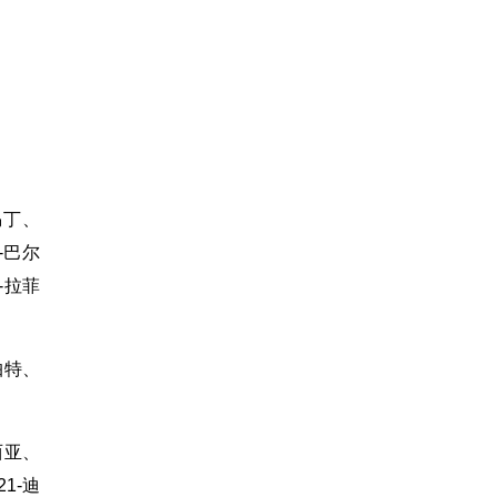
马丁、
-巴尔
-拉菲
帕特、
西亚、
1-迪