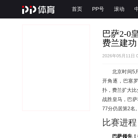
首页
PP号
滚动
巴萨2-
费兰建功
2026年05月11日 
北京时间5月
开角逐，巴塞
扑，费兰扩大比
战胜皇马，巴萨
77分仍居第2名
比赛进程
巴萨领先！