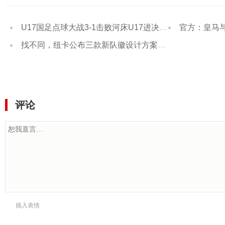
U17国足点球大战3-1击败河床U17进决赛 江宇涵两扑点
官方：皇马与维
找不同，纽卡公布三款新队徽设计方案，邀请球迷投票选择
评论
插入表情