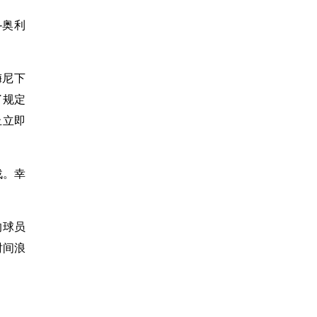
-奥利
梅尼下
了规定
止立即
战。幸
的球员
时间浪