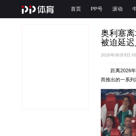
首页
PP号
滚动
奥利塞离
被迫延迟
2026年06月9日 0
距离202
而推出的一系列