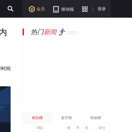
会员
登录
移动端
内
热门
新闻
赛时间
积分榜
射手榜
助攻榜
球队
胜
平
负
积分