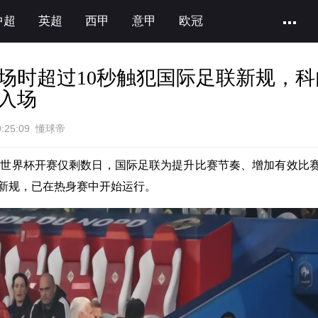
中超
英超
西甲
意甲
欧冠
场时超过10秒触犯国际足联新规，科
入场
9:25:09 懂球帝
6年世界杯开赛仅剩数日，国际足联为提升比赛节奏、增加有效比
新规，已在热身赛中开始运行。