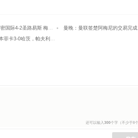
际4-2圣路易斯 梅西两射一传
曼晚：曼联签楚阿梅尼的交易完成的可能性正在下降
哈茨，帕夫利季斯点射破门，托马斯-阿劳若建功
还可以输入
300
个字（不少于8