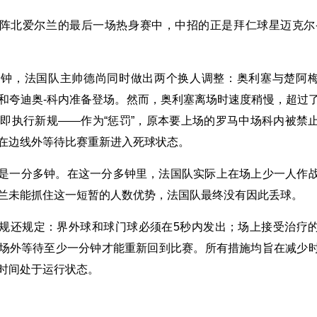
阵北爱尔兰的最后一场热身赛中，中招的正是拜仁球星迈克尔
分钟，法国队主帅德尚同时做出两个换人调整：奥利塞与楚阿
和夸迪奥-科内准备登场。然而，奥利塞离场时速度稍慢，超过
立即执行新规——作为“惩罚”，原本要上场的罗马中场科内被禁
在边线外等待比赛重新进入死球状态。
是一分多钟。在这一分多钟里，法国队实际上在场上少一人作
兰未能抓住这一短暂的人数优势，法国队最终没有因此丢球。
规还规定：界外球和球门球必须在5秒内发出；场上接受治疗
场外等待至少一分钟才能重新回到比赛。所有措施均旨在减少
时间处于运行状态。