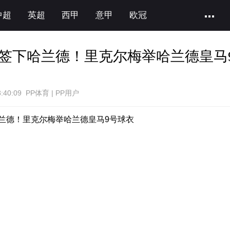
中超
英超
西甲
意甲
欧冠
签下哈兰德！里克尔梅举哈兰德皇马
:40:09 PP体育 | PP用户
兰德！里克尔梅举哈兰德皇马9号球衣