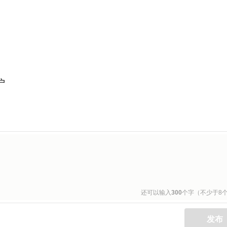
户
还可以输入
300
个字（不少于8
发布