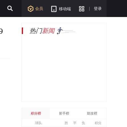
会员
登录
移动端
9
热门
新闻
积分榜
射手榜
助攻榜
球队
胜
平
负
积分