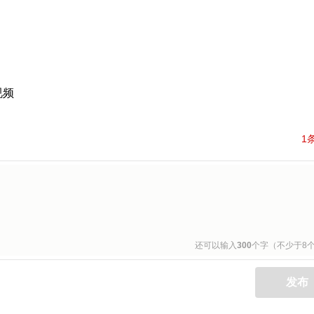
视频
1
还可以输入
300
个字（不少于8
发布