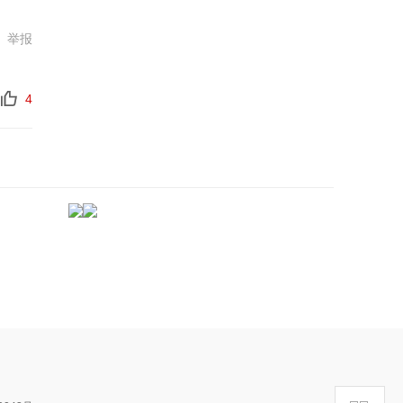
举报
4
->